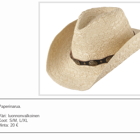
Paperinarua.
Väri: luonnonvalkoinen
Koot: S/M, L/XL
Hinta: 20 €