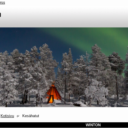
rss
n
Kotisivu
Kesähatut
WINTON