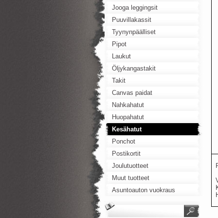
Jooga leggingsit
Puuvillakassit
Tyynynpäälliset
Pipot
Laukut
Öljykangastakit
Takit
Canvas paidat
Nahkahatut
Huopahatut
Kesähatut
Ponchot
Postikortit
Joulutuotteet
Muut tuotteet
Asuntoauton vuokraus