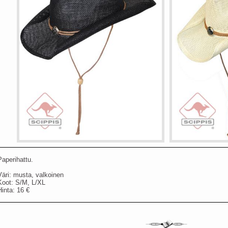
Paperihattu.
Väri: musta, valkoinen
Koot: S/M, L/XL
Hinta: 16 €