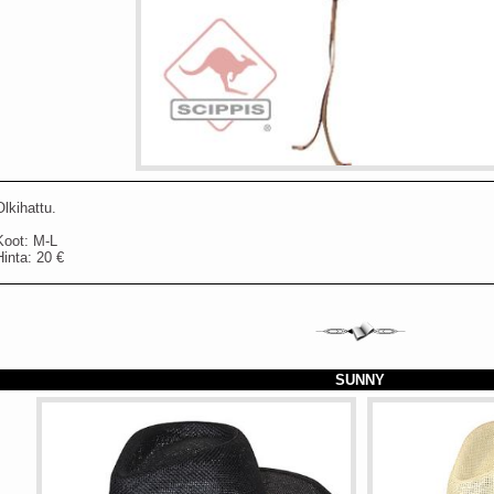
Olkihattu.
Koot: M-L
Hinta: 20 €
SUNNY