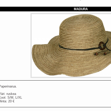
MADURA
Paperinarua.
Väri: ruskea
Koot: S/M, L/XL
Hinta: 20 €