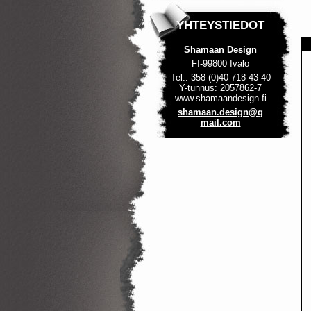
YHTEYSTIEDOT
Shamaan Design
FI-99800 Ivalo
Tel.: 358 (0)40 718 43 40
Y-tunnus: 2057862-7
www.shamaandesign.fi
shamaan.
design@g
mail.com