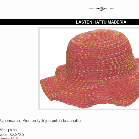
LASTEN HATTU MADERIA
Paperinarua. Pienten tyttöjen pirteä kesähattu.
Väri: pinkki
Koot: XXS/XS