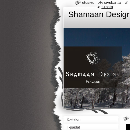
etusivu
sivukartta
tulosta
Shamaan Desig
Kotisivu
T-paidat