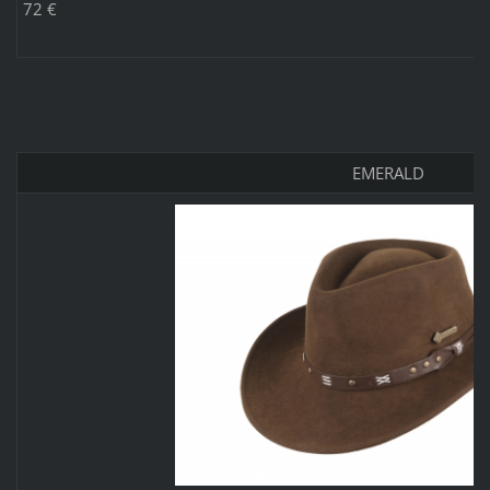
72 €
EMERALD