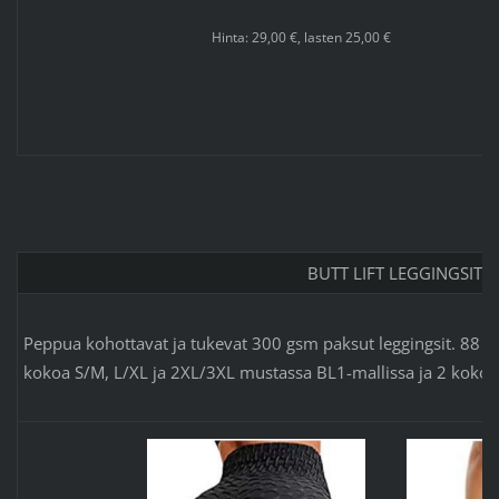
Hinta: 29,00 €, lasten 25,00 €
BUTT LIFT LEGGINGSIT
Peppua kohottavat ja tukevat 300 gsm paksut leggingsit. 88 % p
kokoa S/M, L/XL ja 2XL/3XL mustassa BL1-mallissa ja 2 koko