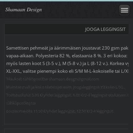
Shamaan Design
JOOGA LEGGINGSIT
Samettisen pehmeät ja äärimmäisen joustavat 230 gsm paksut
vapaa-aikaan. Polyesteria 82 %, elastaania 8 %. 3 eri kokoa: S
myös lasten koot S (3-5 v.), M (5-8 v.) ja L (8-12 v.). Korkea vy
XL-XXL, valitse pienempi koko eli S/M M-L-kokoiselle tai L/XL 
Tilaukset sähköpostitse shamaan.design@gmail.com
Mainitse malli ja koko tilatessasi esim. joogaleggingsit Y3 koko L/XL.
Toimituskulut 5,00 €/yhdet leggingsit, 6,00 €/2-4 leggingsit etukäteen ti
sähköpostiin) tai
postiennakolla 11,50 €/yhdet leggingsit, 12,50 €/2-4 leggingsit.