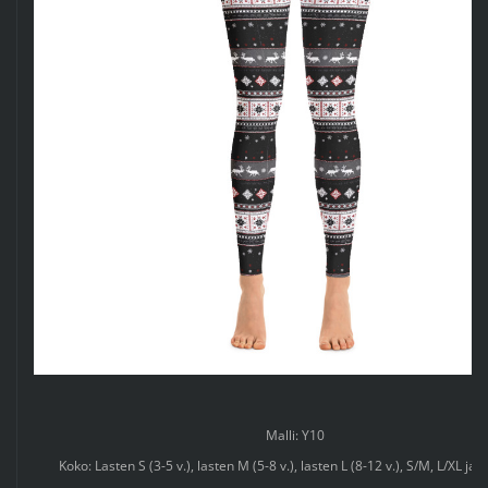
Malli: Y10
Koko: Lasten S (3-5 v.), lasten M (5-8 v.), lasten L (8-12 v.), S/M, L/XL ja