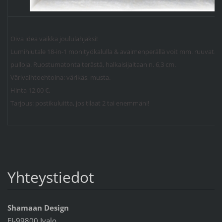
Oiva idea vaikka joululahjaksi!
Lumihiutale 18-in-1 monityökalulla & avaimenperällä voit mm. ruuvata, kie
pulloja. Ruostumatonta terästä, halkaisijaltaan n. 6,3 cm.
Värivaihtoehtoina: värikäs, musta.
Hinta 12,00 €.
Tarjous: postikuluitta, jos tilaat 2 tai enemmäni!
Yhteystiedot
Shamaan Design
FI-99800 Ivalo