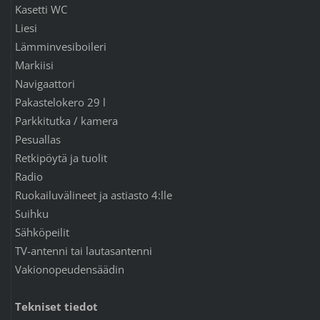
Kasetti WC
Liesi
Lämminvesiboileri
Markiisi
Navigaattori
Pakastelokero 29 l
Parkkitutka / kamera
Pesuallas
Retkipöytä ja tuolit
Radio
Ruokailuvälineet ja astiasto 4:lle
Suihku
Sähköpeilit
TV-antenni tai lautasantenni
Vakionopeudensäädin
Tekniset tiedot