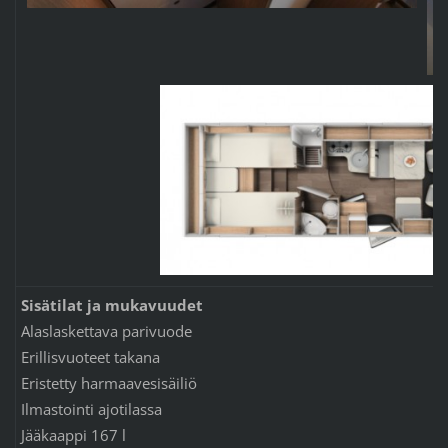
Sisätilat ja mukavuudet
Alaslaskettava parivuode
Erillisvuoteet takana
Eristetty harmaavesisäiliö
Ilmastointi ajotilassa
Jääkaappi 167 l