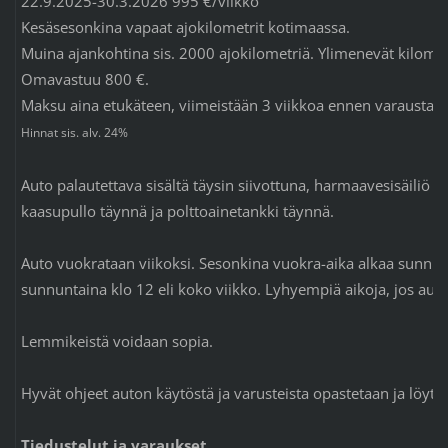
22.9.2025-30.3.2026 995 €/viikko
Kesäsesonkina vapaat ajokilometrit kotimaassa.
Muina ajankohtina sis. 2000 ajokilometriä. Ylimenevät kilomet
Omavastuu 800 €.
Maksu aina etukäteen, viimeistään 3 viikkoa ennen varausta.
Hinnat sis. alv. 24%
Auto palautettava sisältä täysin siivottuna, harmaavesisäiliö j
kaasupullo täynnä ja polttoainetankki täynnä.
Auto vuokrataan viikoksi. Sesonkina vuokra-aika alkaa sunnunt
sunnuntaina klo 12 eli koko viikko. Lyhyempiä aikoja, jos aut
Lemmikeistä voidaan sopia.
Hyvät ohjeet auton käytöstä ja varusteista opastetaan ja löyty
Tiedustelut ja varaukset